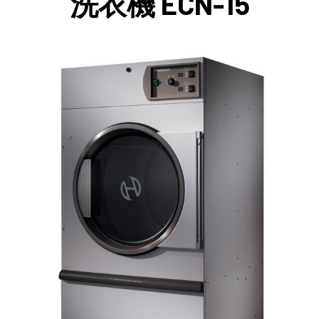
洗衣機 ECN-15