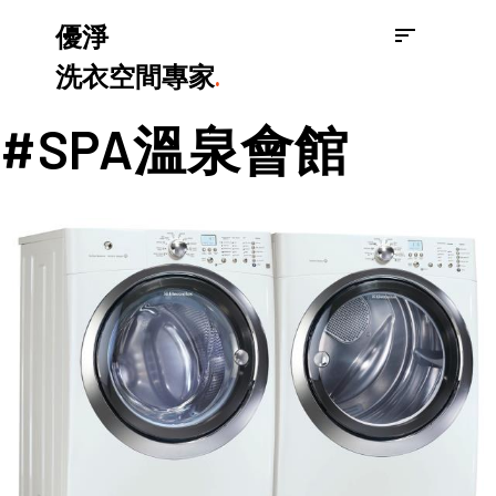
優淨
洗衣空間專家
.
#SPA溫泉會館