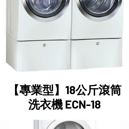
【專業型】18公斤滾筒
洗衣機 ECN-18