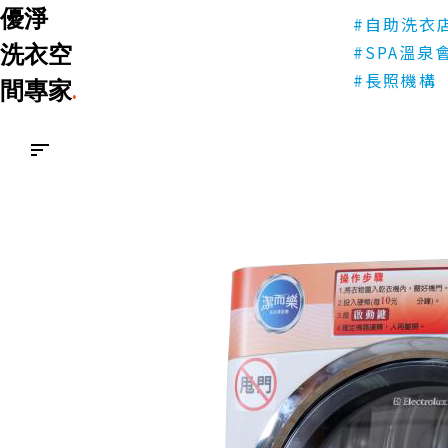
優淨
#醫院
#自助洗衣
優淨
洗衣空
#SPA溫泉
洗衣空間專家
.
#長照機構
間專家
.