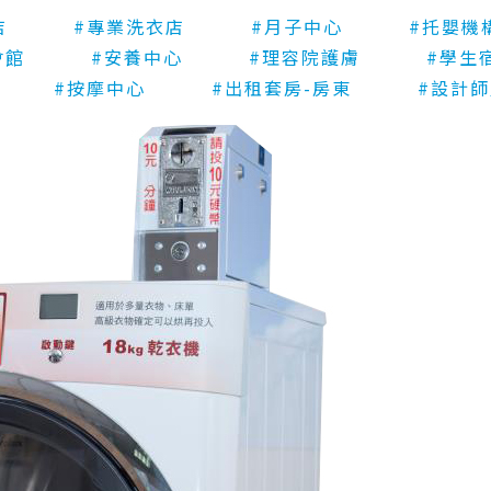
店
#專業洗衣店
#月子中心
#托嬰機
會館
#安養中心
#理容院護膚
#學生
#按摩中心
#出租套房-房東
#設計