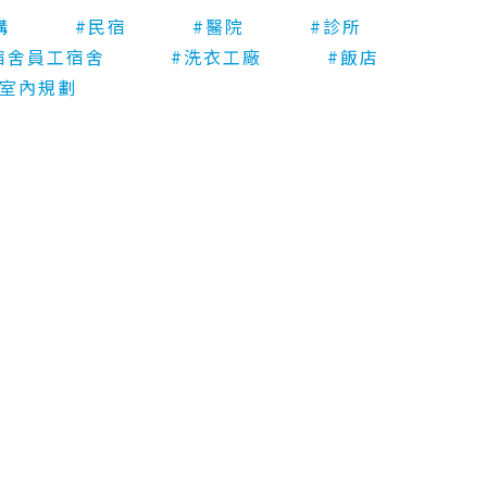
構
#民宿
#醫院
#診所
宿舍員工宿舍
#洗衣工廠
#飯店
師室內規劃