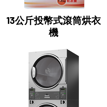
13公斤投幣式滾筒烘衣
機