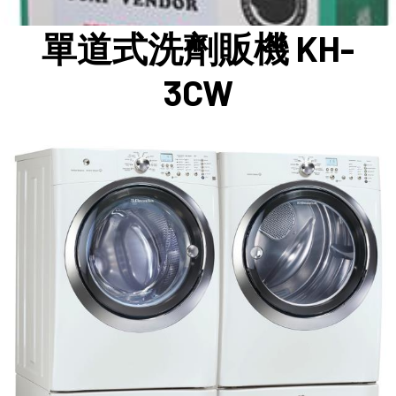
單道式洗劑販機 KH-
3CW