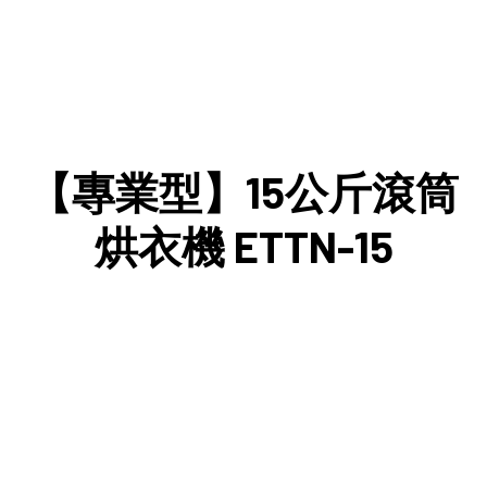
【專業型】15公斤滾筒
烘衣機 ETTN-15