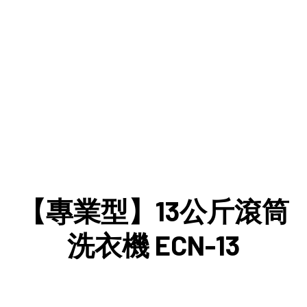
【專業型】13公斤滾筒
洗衣機 ECN-13