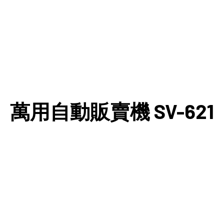
萬用自動販賣機 SV-621