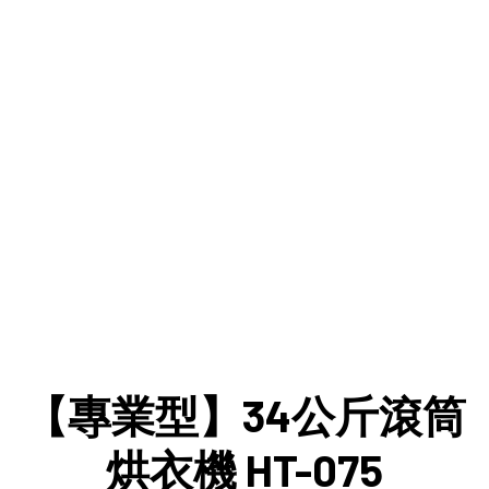
【專業型】34公斤滾筒
烘衣機 HT-075