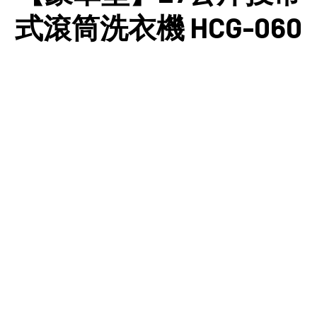
式滾筒洗衣機 HCG-060