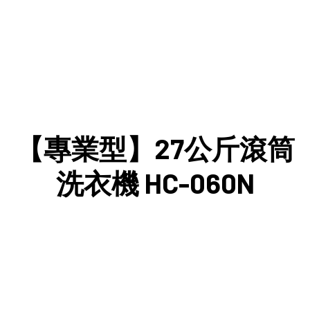
【專業型】27公斤滾筒
洗衣機 HC-060N