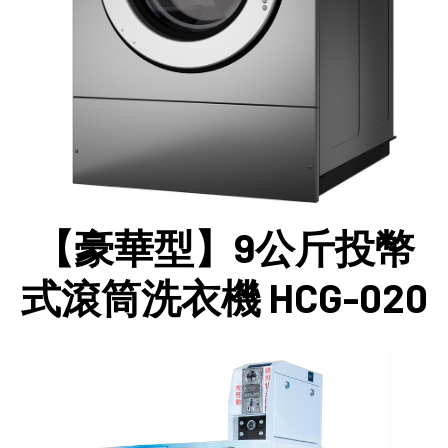
【豪華型】9公斤投幣
式滾筒洗衣機 HCG-020