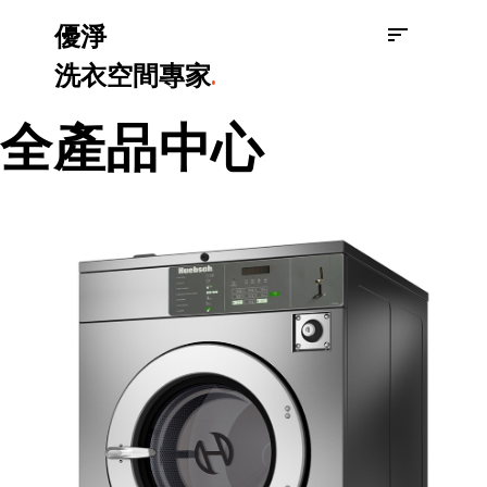
優淨
洗衣空間專家
.
全產品中心