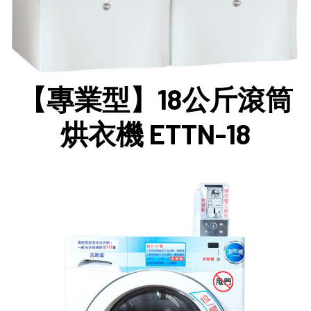
【專業型】18公斤滾筒
烘衣機 ETTN-18