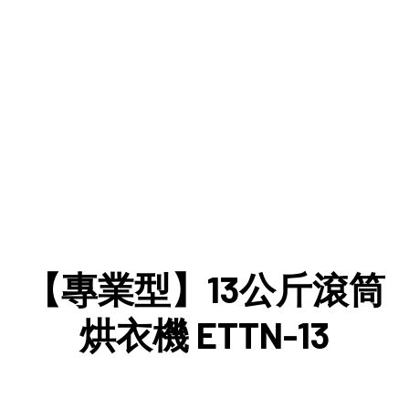
【專業型】13公斤滾筒
烘衣機 ETTN-13