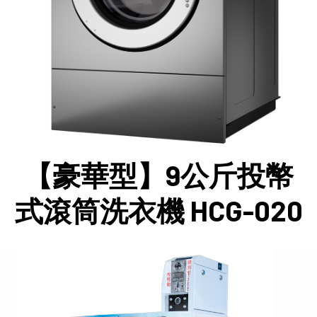
【豪華型】9公斤投幣
式滾筒洗衣機 HCG-020