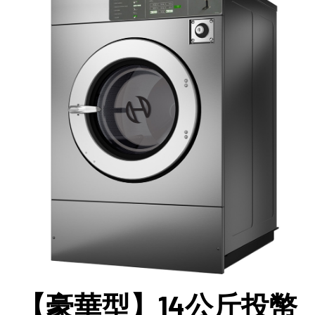
【豪華型】14公斤投幣