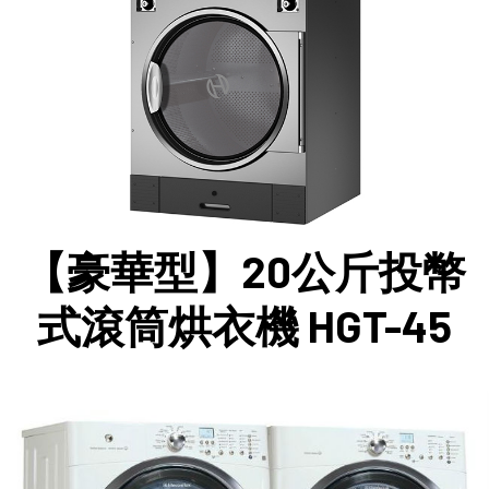
【豪華型】20公斤投幣
式滾筒烘衣機 HGT-45