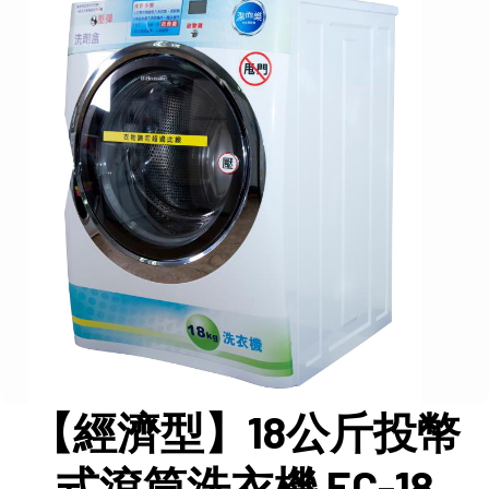
【經濟型】18公斤投幣
式滾筒洗衣機 EC-18