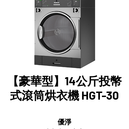
【豪華型】14公斤投幣
式滾筒烘衣機 HGT-30
優淨