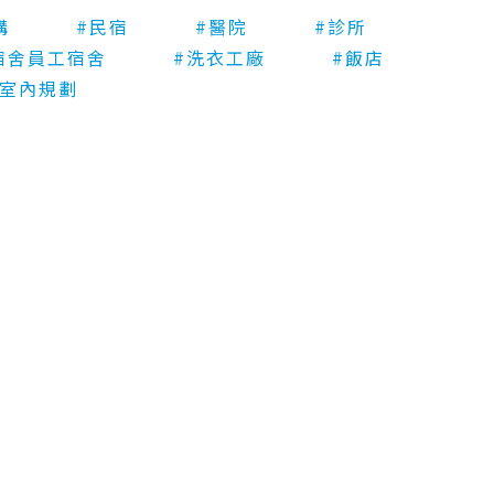
構
#民宿
#醫院
#診所
宿舍員工宿舍
#洗衣工廠
#飯店
師室內規劃