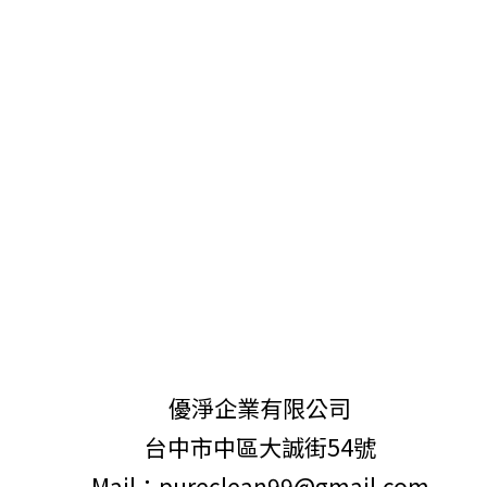
優淨企業有限公司
台中市中區大誠街54號
Mail：pureclean99@gmail.com