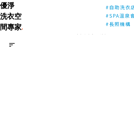
優淨
WASH 
#自助洗衣
優淨
洗衣空
#SPA溫泉
洗衣空間專家
.
台中
#長照機構
間專家
.
WASH HOUSE-台中向上店