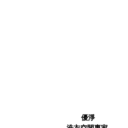
優淨
洗衣空間專家
.