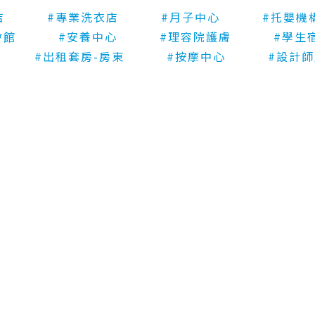
HOUSE-台中向上店
店
#專業洗衣店
#月子中心
#托嬰機
會館
#安養中心
#理容院護膚
#學生
#出租套房-房東
#按摩中心
#設計