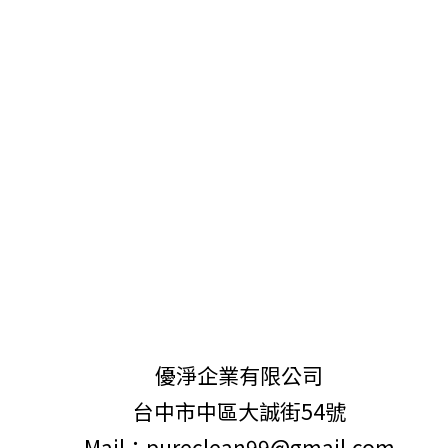
優淨企業有限公司
台中市中區大誠街54號
Mail：pureclean99@gmail.com