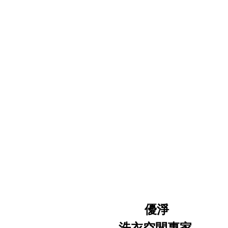
優淨
洗衣空間專家
.