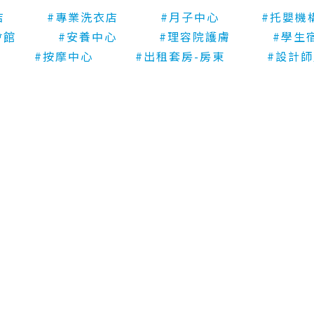
洗衣坊-甘肅店
店
#專業洗衣店
#月子中心
#托嬰機
會館
#安養中心
#理容院護膚
#學生
#按摩中心
#出租套房-房東
#設計