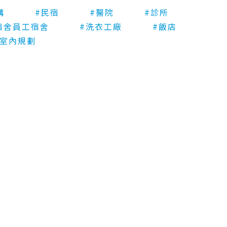
構
#民宿
#醫院
#診所
宿舍員工宿舍
#洗衣工廠
#飯店
師室內規劃