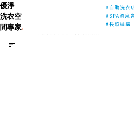
優淨
亮潔自助
#自助洗衣
優淨
洗衣空
#SPA溫泉
洗衣空間專家
.
台中
#長照機構
間專家
.
亮潔自助洗衣坊-甘肅店